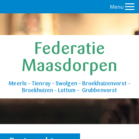
Menu
Federatie
Maasdorpen
Meerlo – Tienray – Swolgen – Broekhuizenvorst –
Broekhuizen – Lottum – Grubbenvorst