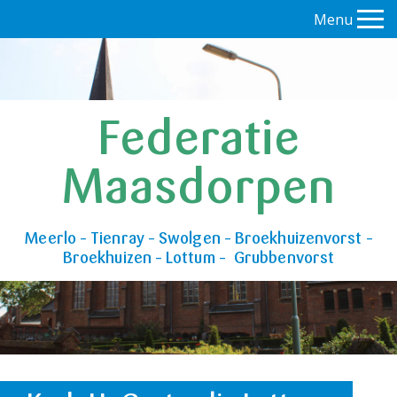
Menu
Federatie
Maasdorpen
Meerlo – Tienray – Swolgen – Broekhuizenvorst –
Broekhuizen – Lottum – Grubbenvorst