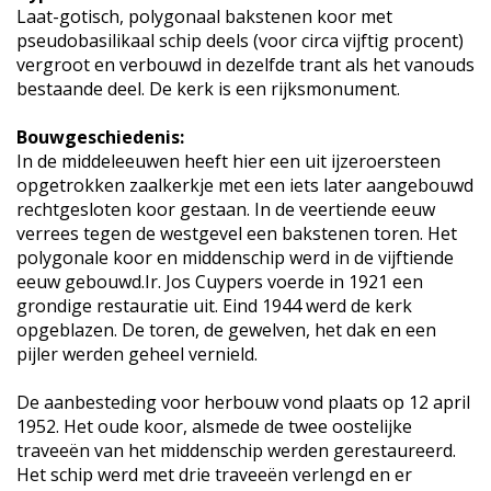
Laat-gotisch, polygonaal bakstenen koor met
pseudobasilikaal schip deels (voor circa vijftig procent)
vergroot en verbouwd in dezelfde trant als het vanouds
bestaande deel. De kerk is een rijksmonument.
Bouwgeschiedenis:
In de middeleeuwen heeft hier een uit ijzeroersteen
opgetrokken zaalkerkje met een iets later aangebouwd
rechtgesloten koor gestaan. In de veertiende eeuw
verrees tegen de westgevel een bakstenen toren. Het
polygonale koor en middenschip werd in de vijftiende
eeuw gebouwd.Ir. Jos Cuypers voerde in 1921 een
grondige restauratie uit. Eind 1944 werd de kerk
opgeblazen. De toren, de gewelven, het dak en een
pijler werden geheel vernield.
De aanbesteding voor herbouw vond plaats op 12 april
1952. Het oude koor, alsmede de twee oostelijke
traveeën van het middenschip werden gerestaureerd.
Het schip werd met drie traveeën verlengd en er