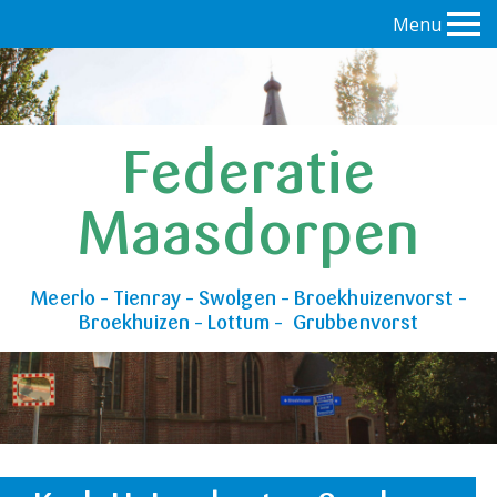
Menu
Federatie
Maasdorpen
Meerlo – Tienray – Swolgen – Broekhuizenvorst –
Broekhuizen – Lottum – Grubbenvorst