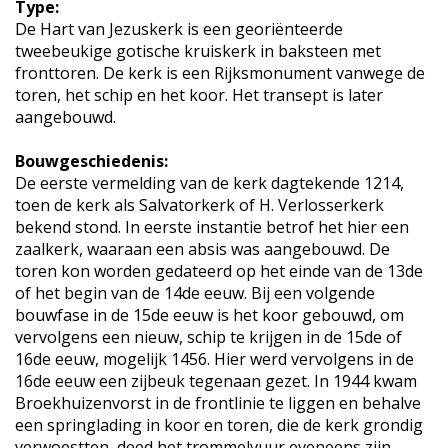
Type:
De Hart van Jezuskerk is een georiënteerde
tweebeukige gotische kruiskerk in baksteen met
fronttoren. De kerk is een Rijksmonument vanwege de
toren, het schip en het koor. Het transept is later
aangebouwd.
Bouwgeschiedenis:
De eerste vermelding van de kerk dagtekende 1214,
toen de kerk als Salvatorkerk of H. Verlosserkerk
bekend stond. In eerste instantie betrof het hier een
zaalkerk, waaraan een absis was aangebouwd. De
toren kon worden gedateerd op het einde van de 13de
of het begin van de 14de eeuw. Bij een volgende
bouwfase in de 15de eeuw is het koor gebouwd, om
vervolgens een nieuw, schip te krijgen in de 15de of
16de eeuw, mogelijk 1456. Hier werd vervolgens in de
16de eeuw een zijbeuk tegenaan gezet. In 1944 kwam
Broekhuizenvorst in de frontlinie te liggen en behalve
een springlading in koor en toren, die de kerk grondig
verwoestten, deed het trommelvuur eveneens zijn