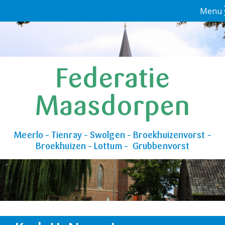
Menu
Federatie
Maasdorpen
Meerlo – Tienray – Swolgen – Broekhuizenvorst –
Broekhuizen – Lottum – Grubbenvorst