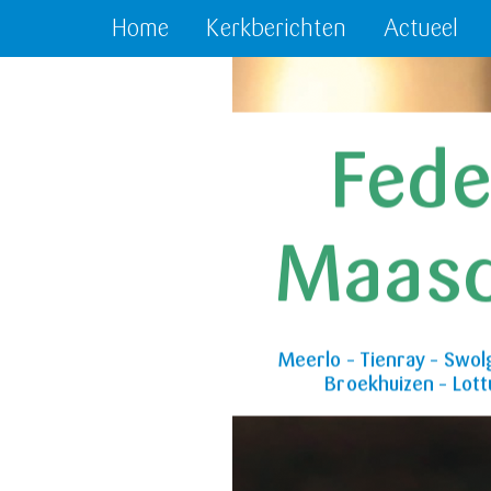
Home
Kerkberichten
Actueel
Fede
Maas
Meerlo – Tienray – Swol
Broekhuizen – Lot