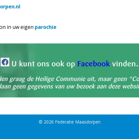
orpen.nl
oon in uw eigen
parochie
U kunt ons ook op
Facebook
vinden.
len graag de Heilige Communie uit, maar geen “C
slaan geen gegevens van uw bezoek aan deze websit
© 2026 Federatie Maasdorpen