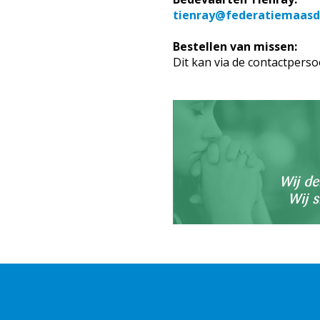
tienray@federatiemaasd
Bestellen van missen:
Dit kan via de contactpers
Wij de
Wij 