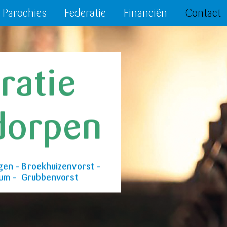
Parochies
Federatie
Financiën
Contact
ratie
dorpen
gen – Broekhuizenvorst –
tum – Grubbenvorst