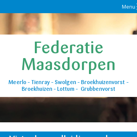
Menu
Federatie
Maasdorpen
Meerlo – Tienray – Swolgen – Broekhuizenvorst –
Broekhuizen – Lottum – Grubbenvorst