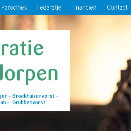
Parochies
Federatie
Financiën
Contact
ratie
dorpen
gen – Broekhuizenvorst –
tum – Grubbenvorst