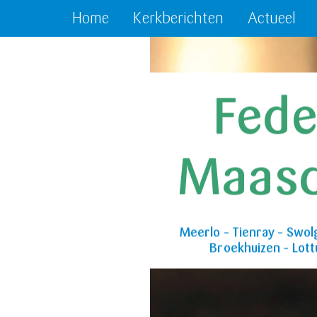
Home
Kerkberichten
Actueel
Fede
Maas
Meerlo – Tienray – Swol
Broekhuizen – Lot